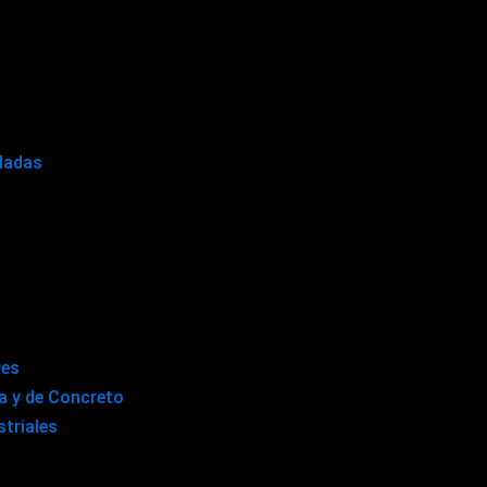
eladas
res
ca y de Concreto
triales