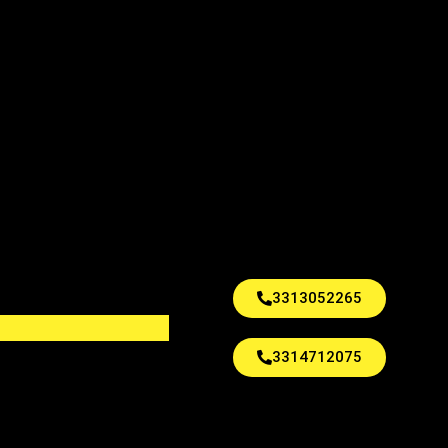
3313052265
3314712075